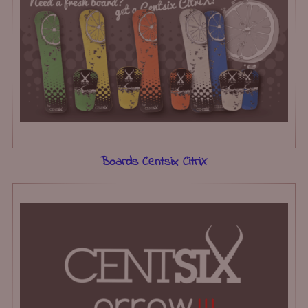
Boards Centsix CitriX