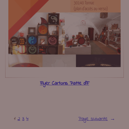
Flyer Cartons Patte d’F
1
2
3
4
Page suivante
→