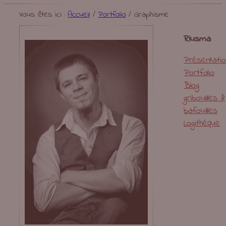
Vous êtes ici :
Accueil
/
Portfolio
/
Graphisme
Riusma
Présentati
Portfolio
Blog
gribouilles &
bafouilles
Logithèque