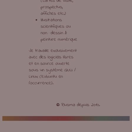
(cartes de visite,
prospectus,
affiches etc.)
Illustrations
scientifiques ou
non : dessin &
peinture numérique
Je travaille exclusivement
avec des logiciels libres
et en source ouverte
sous un système GNU /
Linux (Kubuntu en
l’occurrence).
©
Riusma depuis 2010.