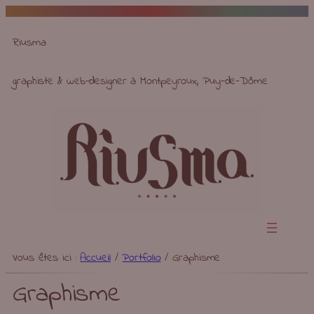
Aller
au
Riusma
contenu
graphiste & web-designer à Montpeyroux, Puy-de-Dôme
Vous êtes ici :
Accueil
/
Portfolio
/
Graphisme
Graphisme