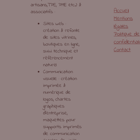
artisans,TPE, PME etc.) &
Accueil
associatifs :
Mentions
Sites web :
légales
création & refonte
Politique de
de sites vitrines,
confidential
boutiques en ligne,
Contact
suivi technique et
référencement
naturel
Communication
visuelle : création
imprimée &
numérique de
logos, chartes
graphiques
d’entreprise,
maquettes pour
supports imprimés
de communication