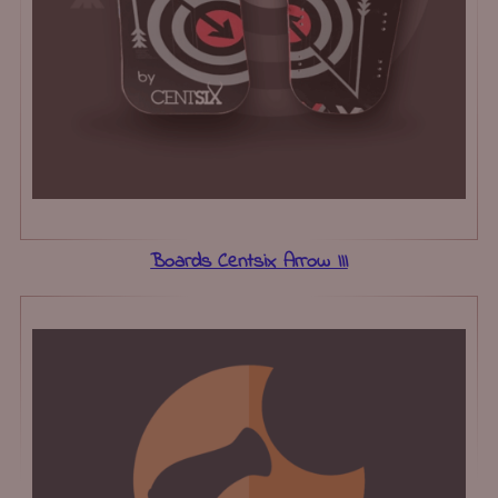
Boards Centsix Arrow III