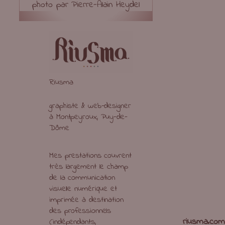
photo par Pierre-Alain Heydel
Riusma
graphiste & web-designer
à Montpeyroux, Puy-de-
Dôme
Mes prestations couvrent
très largement le champ
de la communication
visuelle numérique et
imprimée à destination
des professionnels
riusma.com
(indépendants,