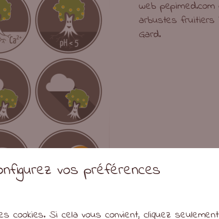
web pepimed.com d
arbustes fruitiers 
Gard.
configurez vos préférences
es cookies. Si cela vous convient, cliquez seulemen