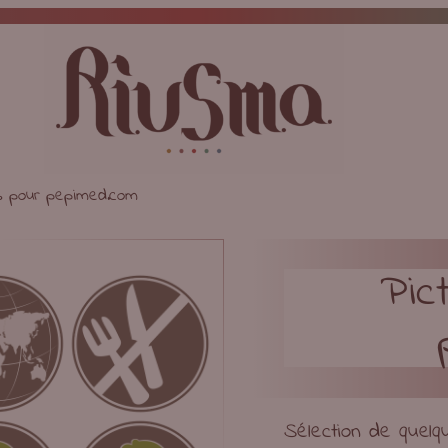
s pour pepimed.com
Pic
Sélection de quelq