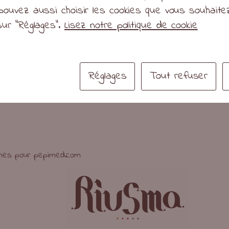
pouvez aussi choisir les cookies que vous souhait
24
(édité le
sur "Réglages".
Lisez notre politique de cookie
isme
Réglages
Tout refuser
mes pour pepimed.com