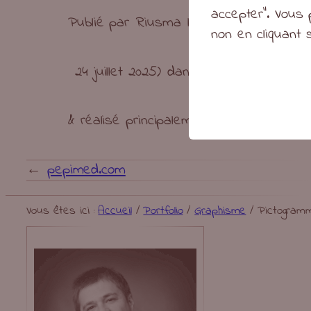
accepter". Vous 
Publié par
Riusma
le
12 septembre 20
non en cliquant 
24 juillet 2025
)
dans le portfolio
Graph
& réalisé principalement avec
Inkscape
.
←
pepimed.com
Vous êtes ici :
Accueil
/
Portfolio
/
Graphisme
/
Pictogram