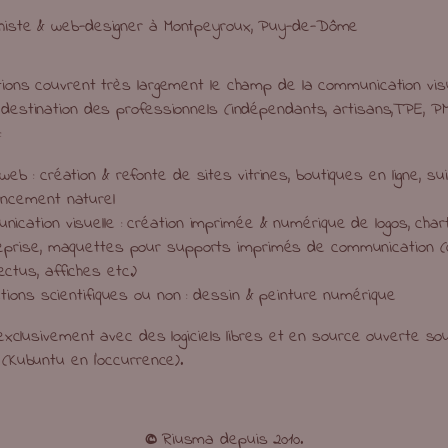
histe & web-designer à Montpeyroux, Puy-de-Dôme
ions couvrent très largement le champ de la communication vis
destination des professionnels (indépendants, artisans,TPE, PM
:
web : création & refonte de sites vitrines, boutiques en ligne, su
encement naturel
ication visuelle : création imprimée & numérique de logos, char
reprise, maquettes pour supports imprimés de communication (c
ctus, affiches etc.)
rations scientifiques ou non : dessin & peinture numérique
e exclusivement avec des logiciels libres et en source ouverte 
 (Kubuntu en l’occurrence).
©
Riusma depuis 2010.