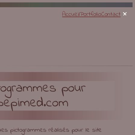
×
Accueil
Portfolio
Contact
togrammes pour
pepimed.com
ues pictogrammes réalisés pour le site