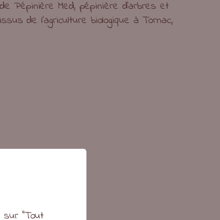
e Pépinière Med, pépinière d’arbres et
issus de l’agriculture biologique à Tornac,
t sur "Tout