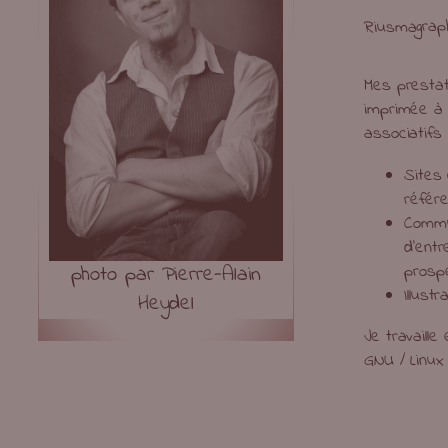
grap
Riusma
Mes prestat
imprimée à 
associatifs 
Sites 
référ
Commun
d’ent
prospe
photo par Pierre-Alain
Illust
Heydel
Je travaill
GNU / Linux