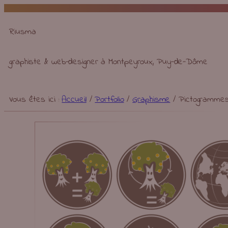
Aller
au
Riusma
contenu
graphiste & web-designer à Montpeyroux, Puy-de-Dôme
Vous êtes ici :
Accueil
/
Portfolio
/
Graphisme
/
Pictogramme