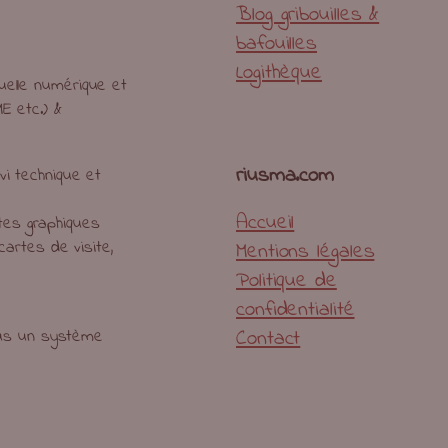
Blog gribouilles &
bafouilles
Logithèque
uelle numérique et
E etc.) &
riusma.com
ivi technique et
Accueil
tes graphiques
artes de visite,
Mentions légales
Politique de
confidentialité
Contact
sous un système