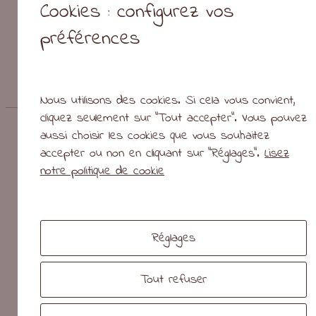
Cookies : configurez vos
pepimed.com
préférences
←
Flyers Centsix
Pictogrammes pour pepimed.com
→
Nous utilisons des cookies. Si cela vous convient,
cliquez seulement sur "Tout accepter". Vous pouvez
Vous êtes ici :
Accueil
/
Portfolio
/
Web-design
/
pepimed.com
aussi choisir les cookies que vous souhaitez
accepter ou non en cliquant sur "Réglages".
Lisez
Riusma
notre politique de cookie
Présentati
Portfolio
Blog
Réglages
gribouilles &
bafouilles
Logithèque
Tout refuser