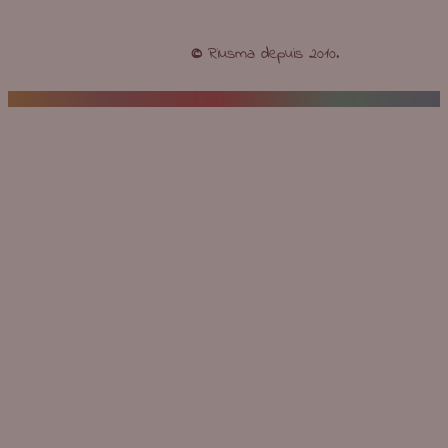
©
Riusma depuis 2010.