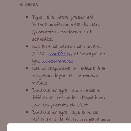
le client).
Type : site vitrine présentant
l’activité professionnelle du client
(production, coordonnées et
actualités)
Système de gestion de contenu
(CMS) :
WordPress
et boutique en
ligne
Woocommerce
Site « responsive » : adapté à la
navigation depuis les terminaux
mobiles
Boutique en ligne : commande et
différentes méthodes d’expédition
pour les produits du client
Boutique en ligne : système de
recherche & de filtres complexe pour
les clients