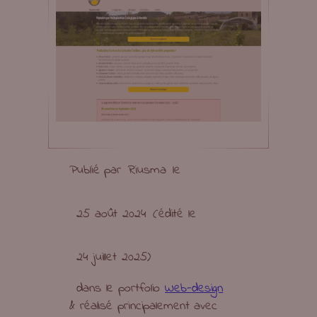
Publié par
Riusma
le
25 août 2024
(édité le
24 juillet 2025
)
dans le portfolio
Web-design
& réalisé principalement avec