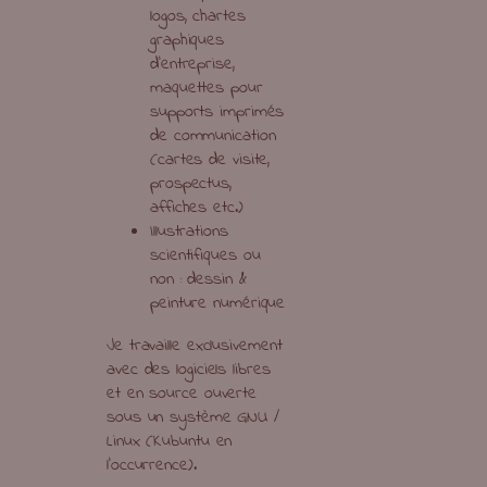
logos, chartes
graphiques
d’entreprise,
maquettes pour
supports imprimés
de communication
(cartes de visite,
prospectus,
affiches etc.)
Illustrations
scientifiques ou
non : dessin &
peinture numérique
Je travaille exclusivement
avec des logiciels libres
et en source ouverte
sous un système GNU /
Linux (Kubuntu en
l’occurrence).