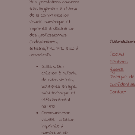
Mes prestations couvrent
très largement le champ
de la communication
visuelle numérique et
imprimée à destination
des professionnels
riusma.com
(indépendants,
artisans,TPE, PME etc.) &
Accueil
associatifs :
Mentions
Sites web :
légales
création & refonte
Politique de
de sites vitrines,
confidential
boutiques en ligne,
Contact
suivi technique et
référencement
naturel
Communication
visuelle : création
imprimée &
numérique de