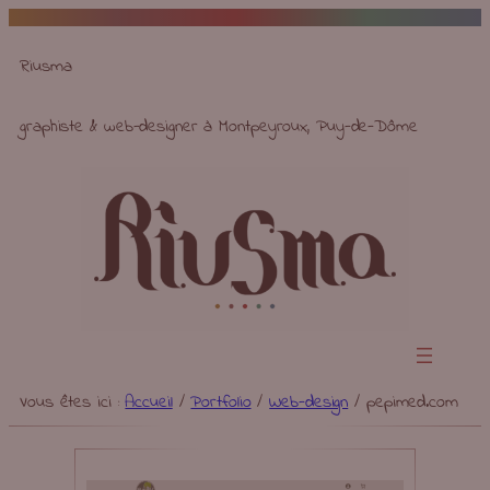
Aller
au
Riusma
contenu
graphiste & web-designer à Montpeyroux, Puy-de-Dôme
Vous êtes ici :
Accueil
/
Portfolio
/
Web-design
/
pepimed.com