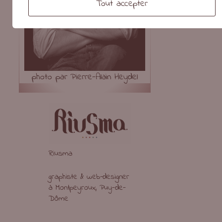
Tout accepter
photo par Pierre-Alain Heydel
Riusma
graphiste & web-designer
à Montpeyroux, Puy-de-
Dôme