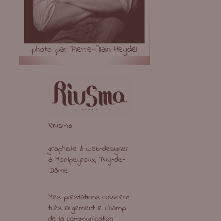
photo par Pierre-Alain Heydel
Riusma
graphiste & web-designer
à Montpeyroux, Puy-de-
Dôme
Mes prestations couvrent
très largement le champ
de la communication