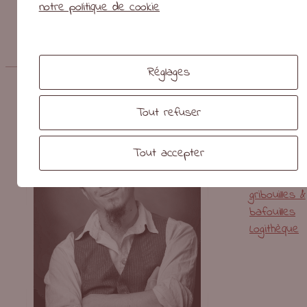
notre politique de cookie
←
Affiches Les Filles
Snowscoot Tour 2022
→
Réglages
Vous êtes ici :
Accueil
/
Portfolio
/
Graphisme
/
Pépimed
Tout refuser
Riusma
Présentati
Tout accepter
Portfolio
Blog
gribouilles &
bafouilles
Logithèque