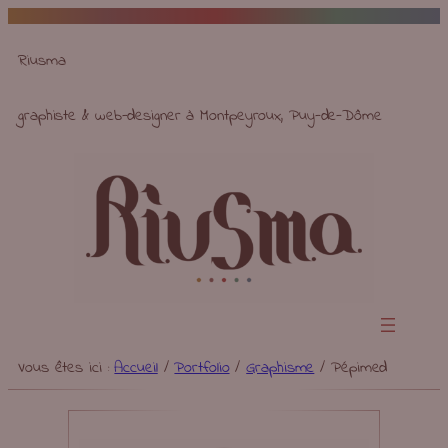
Aller
au
Riusma
contenu
graphiste & web-designer à Montpeyroux, Puy-de-Dôme
Vous êtes ici :
Accueil
/
Portfolio
/
Graphisme
/
Pépimed