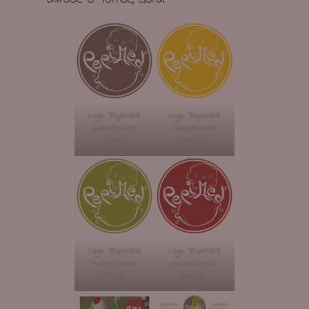
Logo Pepimed
Logo Pepimed
monochrome
monochrome
(brun)
(jaune)
Logo Pepimed
Logo Pepimed
monochrome
monochrome
(vert)
(rouge)