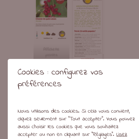
Affichette
plantes
exposition &
marchés
Cookies : configurez vos
Pepimed
Maquette de
flyer Pépimed
préférences
Mauqtte de
Nous utilisons des cookies. Si cela vous convient,
bannière
Pépimed
Maquette de
cliquez seulement sur "Tout accepter". Vous pouvez
carte de visite
aussi choisir les cookies que vous souhaitez
Pépimed
accepter ou non en cliquant sur "Réglages".
Lisez