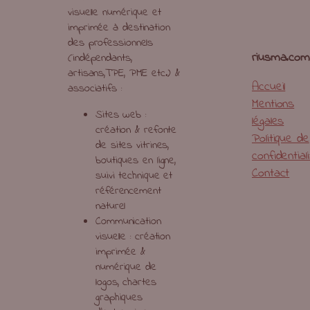
visuelle numérique et
imprimée à destination
des professionnels
riusma.com
(indépendants,
artisans,TPE, PME etc.) &
Accueil
associatifs :
Mentions
Sites web :
légales
création & refonte
Politique de
de sites vitrines,
confidential
boutiques en ligne,
Contact
suivi technique et
référencement
naturel
Communication
visuelle : création
imprimée &
numérique de
logos, chartes
graphiques