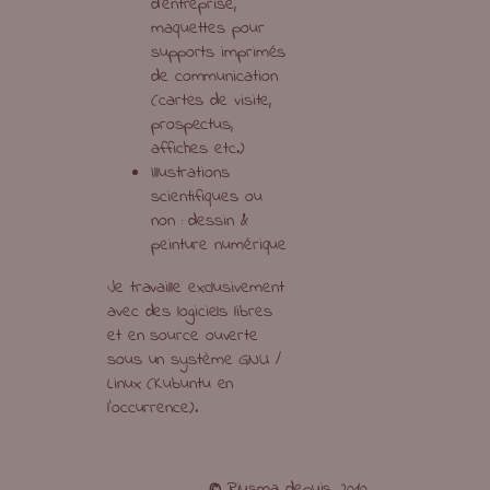
d’entreprise,
maquettes pour
supports imprimés
de communication
(cartes de visite,
prospectus,
affiches etc.)
Illustrations
scientifiques ou
non : dessin &
peinture numérique
Je travaille exclusivement
avec des logiciels libres
et en source ouverte
sous un système GNU /
Linux (Kubuntu en
l’occurrence).
©
Riusma depuis 2010.