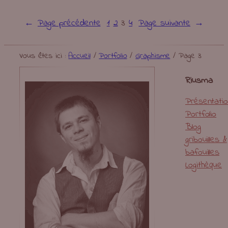
←
Page précédente
1
2
3
4
Page suivante
→
Vous êtes ici :
Accueil
/
Portfolio
/
Graphisme
/
Page 3
Riusma
Présentati
Portfolio
Blog
gribouilles &
bafouilles
Logithèque