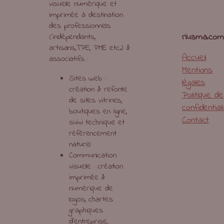
visuelle numérique et
imprimée à destination
des professionnels
riusma.com
(indépendants,
artisans,TPE, PME etc.) &
Accueil
associatifs :
Mentions
Sites web :
légales
création & refonte
Politique de
de sites vitrines,
confidential
boutiques en ligne,
Contact
suivi technique et
référencement
naturel
Communication
visuelle : création
imprimée &
numérique de
logos, chartes
graphiques
d’entreprise,