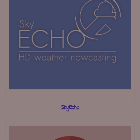
SkyEcho