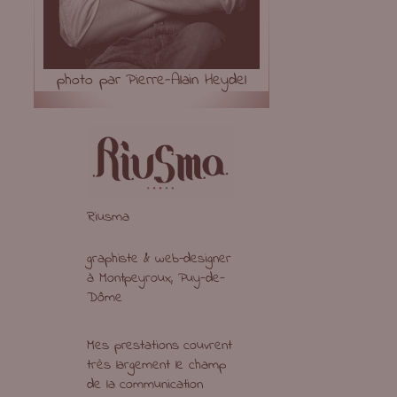
photo par Pierre-Alain Heydel
Riusma
graphiste & web-designer
à Montpeyroux, Puy-de-
Dôme
Mes prestations couvrent
très largement le champ
de la communication