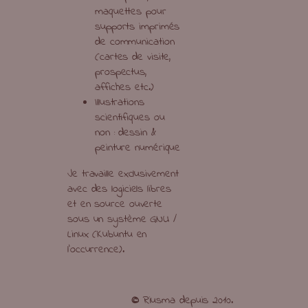
maquettes pour
supports imprimés
de communication
(cartes de visite,
prospectus,
affiches etc.)
Illustrations
scientifiques ou
non : dessin &
peinture numérique
Je travaille exclusivement
avec des logiciels libres
et en source ouverte
sous un système GNU /
Linux (Kubuntu en
l’occurrence).
©
Riusma depuis 2010.