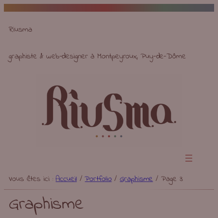
Aller
au
Riusma
contenu
graphiste & web-designer à Montpeyroux, Puy-de-Dôme
Vous êtes ici :
Accueil
/
Portfolio
/
Graphisme
/
Page 3
Graphisme