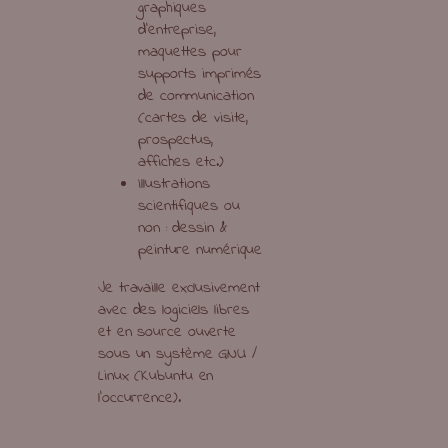
graphiques
d’entreprise,
maquettes pour
supports imprimés
de communication
(cartes de visite,
prospectus,
affiches etc.)
Illustrations
scientifiques ou
non : dessin &
peinture numérique
Je travaille exclusivement
avec des logiciels libres
et en source ouverte
sous un système GNU /
Linux (Kubuntu en
l’occurrence).