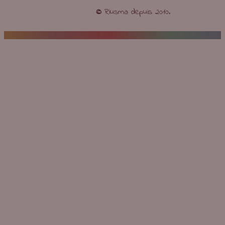
©
Riusma depuis 2010.