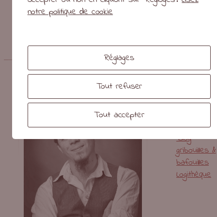
notre politique de cookie
←
Révolution’hair
pa-heydel.fr
→
Réglages
Vous êtes ici :
Accueil
/
Portfolio
/
Graphisme
/
SkyEcho
Tout refuser
Riusma
Présentati
Tout accepter
Portfolio
Blog
gribouilles &
bafouilles
Logithèque