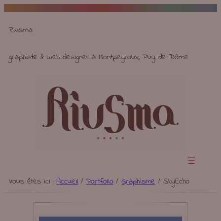
Aller
au
Riusma
contenu
graphiste & web-designer à Montpeyroux, Puy-de-Dôme
Vous êtes ici :
Accueil
/
Portfolio
/
Graphisme
/
SkyEcho