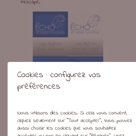
Inkscape.
Logo SkyEcho
Logo SkyEcho
(bleu sur blanc)
(fiche technique)
Cookies : configurez vos
préférences
Nous utilisons des cookies. Si cela vous convient,
cliquez seulement sur "Tout accepter". Vous pouvez
aussi choisir les cookies que vous souhaitez
Logo SkyEcho (icône)
accepter ou non en cliquant sur "Réglages".
Lisez