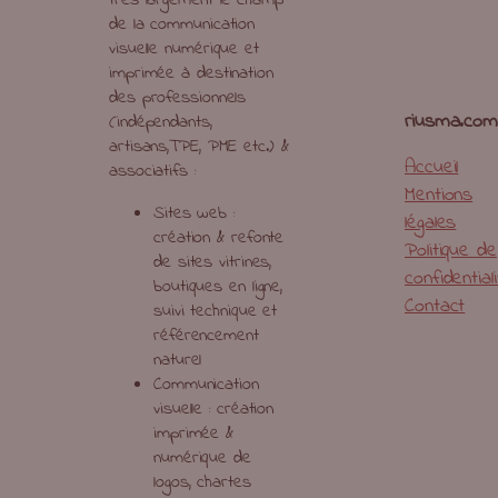
de la communication
visuelle numérique et
imprimée à destination
des professionnels
riusma.com
(indépendants,
artisans,TPE, PME etc.) &
Accueil
associatifs :
Mentions
Sites web :
légales
création & refonte
Politique de
de sites vitrines,
confidential
boutiques en ligne,
Contact
suivi technique et
référencement
naturel
Communication
visuelle : création
imprimée &
numérique de
logos, chartes