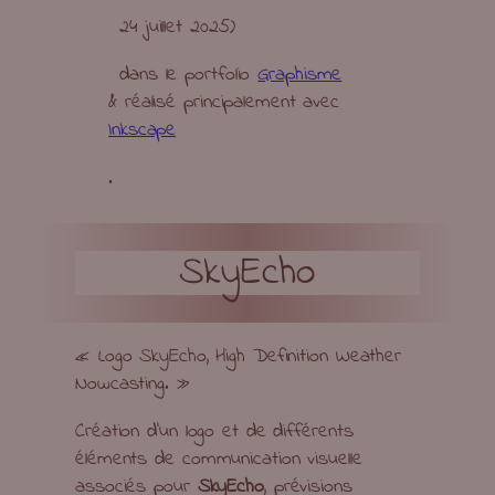
24 juillet 2025
)
dans le portfolio
Graphisme
& réalisé principalement avec
Inkscape
.
SkyEcho
« Logo SkyEcho, High Definition Weather
Nowcasting. »
Création d’un logo et de différents
éléments de communication visuelle
associés pour
SkyEcho
, prévisions