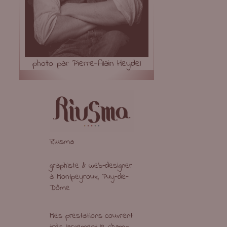
photo par Pierre-Alain Heydel
Riusma
graphiste & web-designer
à Montpeyroux, Puy-de-
Dôme
Mes prestations couvrent
très largement le champ