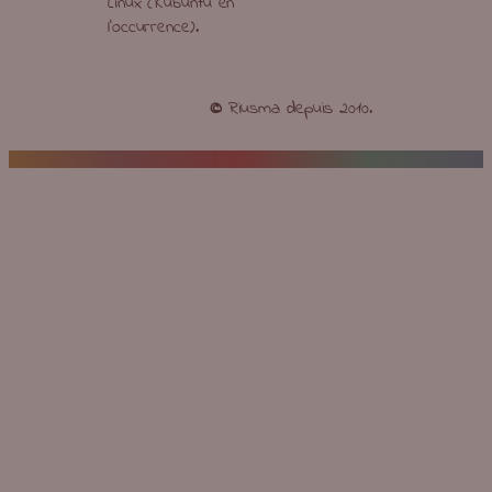
Linux (Kubuntu en
l’occurrence).
©
Riusma depuis 2010.