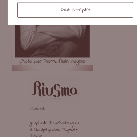
Tout accepter
photo par Pierre-Alain Heydel
Riusma
graphiste & web-designer
à Montpeyroux, Puy-de-
Dôme