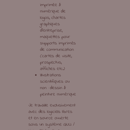
imprimée &
numérique de
logos, chartes
graphiques
d’entreprise,
maquettes pour
supports imprimés
de communication
(cartes de visite,
prospectus,
affiches etc.)
Illustrations
scientifiques ou
non : dessin &
peinture numérique
Je travaille exclusivement
avec des logiciels libres
et en source ouverte
sous un système GNU /