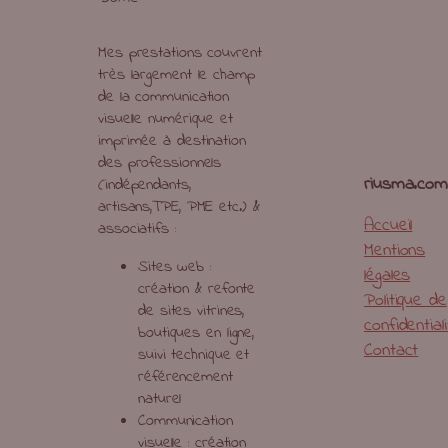
Mes prestations couvrent
très largement le champ
de la communication
visuelle numérique et
imprimée à destination
des professionnels
riusma.com
(indépendants,
artisans,TPE, PME etc.) &
Accueil
associatifs :
Mentions
Sites web :
légales
création & refonte
Politique de
de sites vitrines,
confidential
boutiques en ligne,
Contact
suivi technique et
référencement
naturel
Communication
visuelle : création