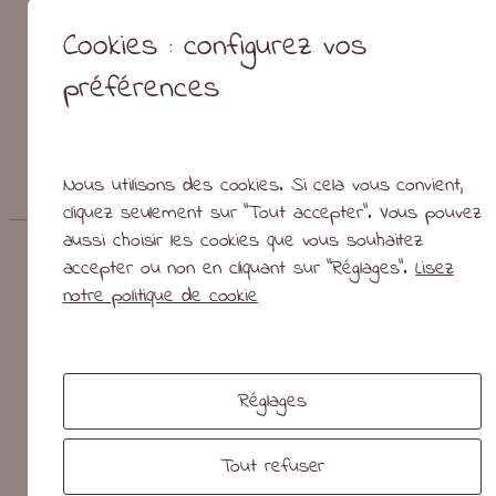
cas par cas.
Cookies : configurez vos
Vérifiez vos paramètres
préférences
Voir la vidéo sur
YouTube
.
←
fermedelambres.fr
Simon Laurent Défrichage
→
Nous utilisons des cookies. Si cela vous convient,
cliquez seulement sur "Tout accepter". Vous pouvez
aussi choisir les cookies que vous souhaitez
Vous êtes ici :
Accueil
/
Portfolio
/
Graphisme
/
Loup Didg’ Ge
accepter ou non en cliquant sur "Réglages".
Lisez
notre politique de cookie
Riusma
Présentati
Portfolio
Blog
Réglages
gribouilles &
bafouilles
Tout refuser
Logithèque