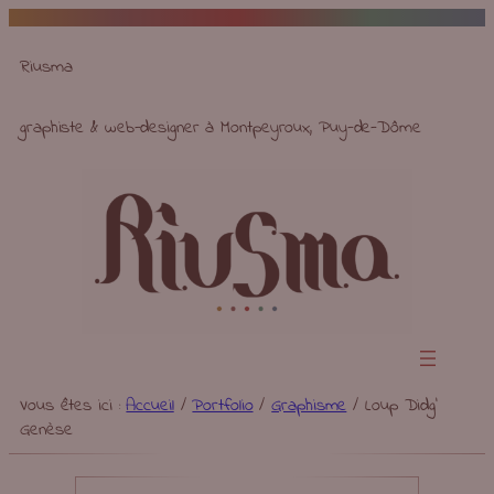
Aller
au
Riusma
contenu
graphiste & web-designer à Montpeyroux, Puy-de-Dôme
Vous êtes ici :
Accueil
/
Portfolio
/
Graphisme
/
Loup Didg’
Genèse