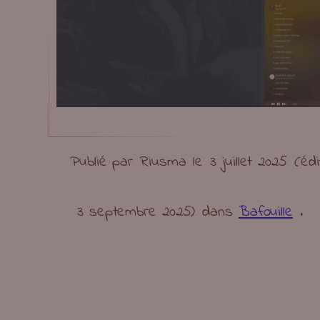
Publié par
Riusma
le
3 juillet 2025
(édi
3 septembre 2025
)
dans
Bafouille
.