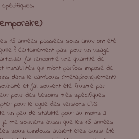
s spécifiques.
temporaire)
 ces 15 années passées sous Linux ont été
nquille ? Certainement pas, pour un usage
rticulier j’ai rencontré une quantité de
et instabilités qui m’ont parfois imposé de
ains dans le cambouis (métaphoriquement)
souhaité et j’ai souvent été frustré par
sateur pour des besoins très spécifiques
opter pour le cycle des versions LTS
te un peu de stabilité pour au moins 2
s je me souviens aussi que les 15 années
es sous Windows avaient elles aussi été