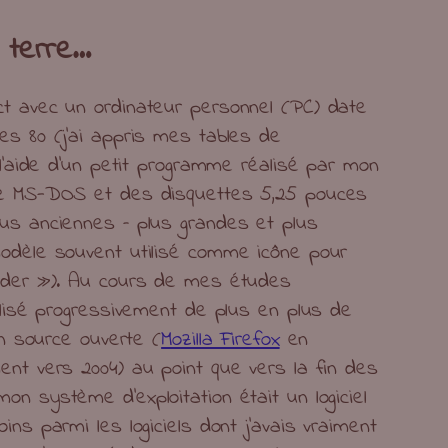
 terre…
ct avec un ordinateur personnel (PC) date
es 80 (j’ai appris mes tables de
 l’aide d’un petit programme réalisé par mon
de MS-DOS et des disquettes 5,25 pouces
us anciennes – plus grandes et plus
modèle souvent utilisé comme icône pour
arder »). Au cours de mes études
tilisé progressivement de plus en plus de
 en source ouverte (
Mozilla Firefox
en
ent vers 2004) au point que vers la fin des
on système d’exploitation était un logiciel
ins parmi les logiciels dont j’avais vraiment