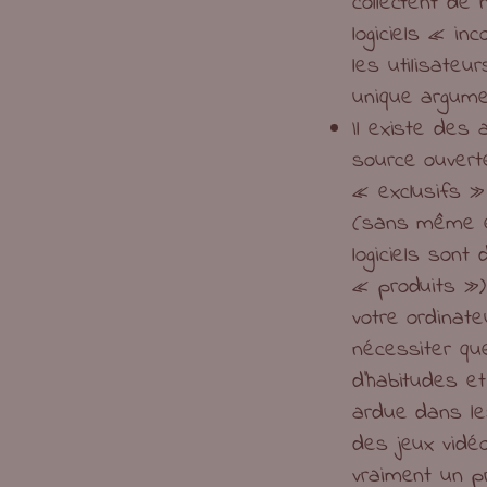
collectent de 
logiciels « i
les utilisateu
unique argume
Il existe des 
source ouverte
« exclusifs »
(sans même év
logiciels son
« produits ») 
votre ordinate
nécessiter q
d’habitudes e
ardue dans le
des jeux vidé
vraiment un p