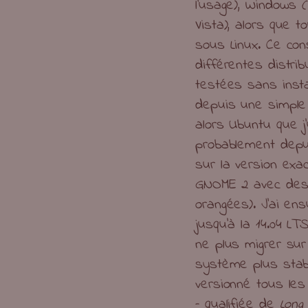
l’usage), Windows (q
Vista), alors que t
sous Linux. Ce co
différentes distrib
testées sans insta
depuis une simple 
alors Ubuntu que j’
probablement depui
sur la version exa
GNOME 2 avec des
orangées). J’ai ens
jusqu’à la 14.04 L
ne plus migrer sur 
système plus stab
versionné tous le
– qualifiée de
Long