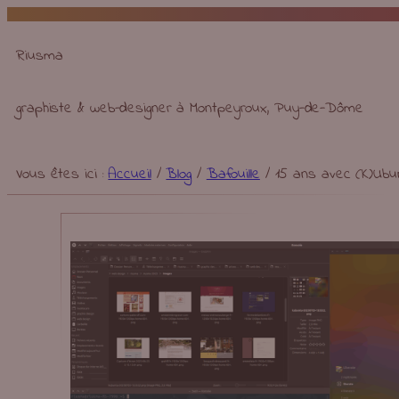
Aller
au
Riusma
contenu
graphiste & web-designer à Montpeyroux, Puy-de-Dôme
Vous êtes ici :
Accueil
/
Blog
/
Bafouille
/
15 ans avec (K)Ubun