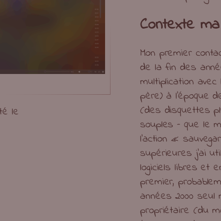
Contexte ma
Mon premier conta
de la fin des anné
multiplication avec
père) à l’époque 
(des disquettes pl
té le
souples – que le 
l’action « sauveg
supérieures j’ai u
logiciels libres et
premier, probablem
années 2000 seul m
propriétaire (du mo