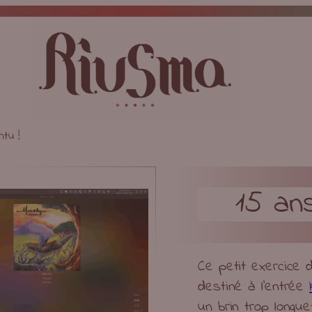
tu !
15 an
Ce petit exercice 
destiné à l’entrée
un brin trop longu