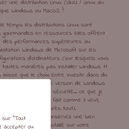
iser une distribution Linux (GNU / Linux au
ôt que Windows ou MacOS ?
le temps les distributions Linux sont
 gourmandes en ressources elles offrent
 des performances supérieures au
loitation Windows de Microsoft sur les
igurations d’ordinateurs (sur lesquels vous
 toutes manières pas installer Windows 11
 laisse que le choix entre investir dans du
 récent ou utiliser une version de Windows
plus de correctifs de sécurité… ce que je
 pas, mais chacun fait comme il veut,
dinateur personnel après tout).
ribution Linux vous conservez une bien
t sur "Tout
rise de ce qui est installé sur votre
ez accepter ou