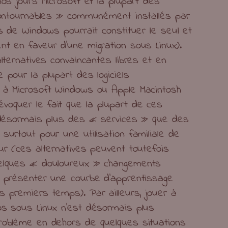
nos jours Microsoft et la plupart des
ncontournables » communément installés par
rs de Windows pourrait constituer le seul et
nt en faveur d’une migration sous Linux).
alternatives convaincantes libres et en
 pour la plupart des logiciels
 à Microsoft Windows ou Apple Macintosh
oquer le fait que la plupart de ces
t désormais plus des « services » que des
surtout pour une utilisation familiale de
ur (ces alternatives peuvent toutefois
uelques « douloureux » changements
t présenter une courbe d’apprentissage
s premiers temps). Par ailleurs, jouer à
os sous Linux n’est désormais plus
roblème en dehors de quelques situations