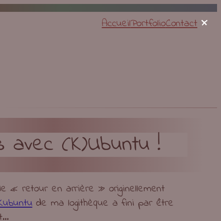
×
Accueil
Portfolio
Contact
s avec (K)Ubuntu !
de « retour en arrière » originellement
Kubuntu
de ma logithèque a fini par être
et…