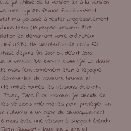
ue j’ai utilisé de la version 3.1 à la version
ous mes logiciels favoris fonctionnaient
nstat m’a poussé à tester progressivement
utions Linux (la plupart peuvent être
llation en démarrant votre ordinateur
clef USB). Ma distribution de choix fût
utilise depuis fin 2009 ou début 2010,
s la version 9.10
Karmic Koala
(j’ai un doute
cte mais l’environnement était à l’époque
 dominantes de couleurs brunes et
uite utilisé toutes les versions d’Ubuntu
TS
Trusty Tahr
. A ce moment j’ai décidé de
les versions intérimaires pour privilégier un
le (Ubuntu a un cycle de développement
s 6 mois avec une version à support étendu
 Term Support
– tous les 2 ans et