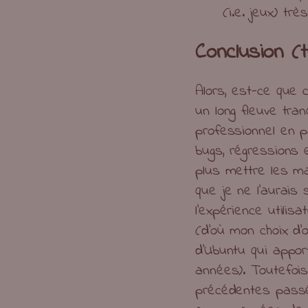
(i.e. jeux) trè
Conclusion (
Alors, est-ce que
un long fleuve tra
professionnel en pa
bugs, régressions 
plus mettre les m
que je ne l’aurais 
l’expérience utili
(d’où mon choix d’
d’Ubuntu qui appor
années). Toutefoi
précédentes passé