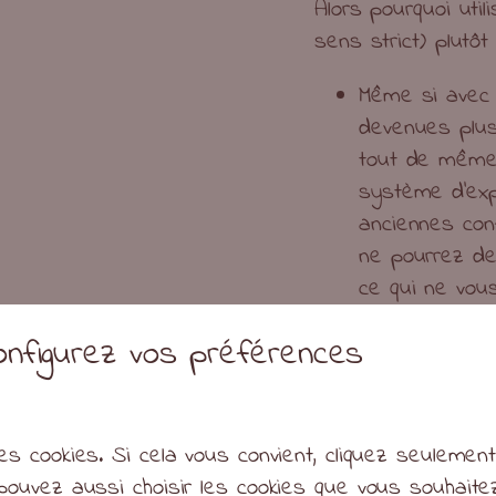
Alors pourquoi util
sens strict) plut
Même si avec 
devenues plus
tout de même
système d’exp
anciennes conf
ne pourrez de
ce qui ne vous
matériel plus
configurez vos préférences
qui ne reçoit 
ne recommande
c’est votre or
Avec une dist
es cookies. Si cela vous convient, cliquez seulemen
meilleure maît
pouvez aussi choisir les cookies que vous souhait