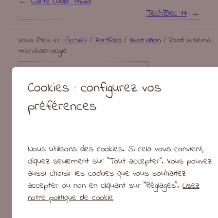
←
Carte Ludo Pizza
Tech’Elec 17
→
Vous êtes ici :
Accueil
/
Portfolio
/
Illustration
/
Fond schéma
microbaerologie
Riusma
Cookies : configurez vos
Présentati
préférences
Portfolio
Blog
gribouilles &
bafouilles
Nous utilisons des cookies. Si cela vous convient,
Logithèque
cliquez seulement sur "Tout accepter". Vous pouvez
aussi choisir les cookies que vous souhaitez
accepter ou non en cliquant sur "Réglages".
Lisez
notre politique de cookie