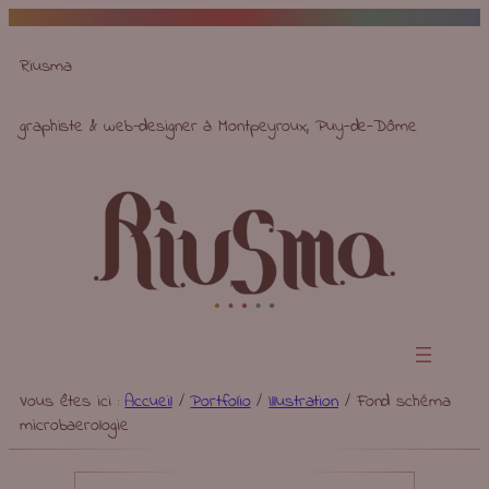
Aller
au
Riusma
contenu
graphiste & web-designer à Montpeyroux, Puy-de-Dôme
Vous êtes ici :
Accueil
/
Portfolio
/
Illustration
/
Fond schéma
microbaerologie