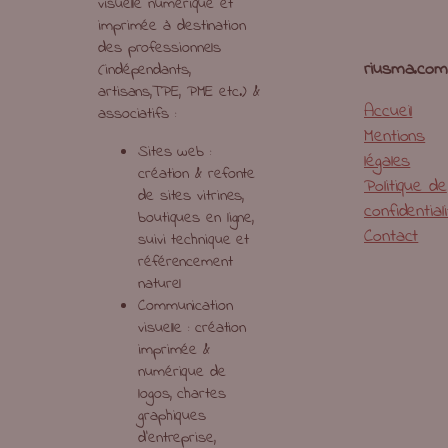
visuelle numérique et
imprimée à destination
des professionnels
riusma.com
(indépendants,
artisans,TPE, PME etc.) &
Accueil
associatifs :
Mentions
Sites web :
légales
création & refonte
Politique de
de sites vitrines,
confidential
boutiques en ligne,
Contact
suivi technique et
référencement
naturel
Communication
visuelle : création
imprimée &
numérique de
logos, chartes
graphiques
d’entreprise,