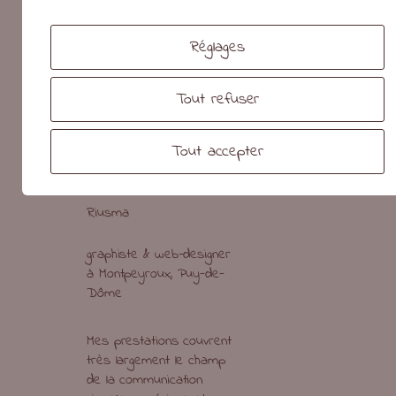
Réglages
photo par Pierre-Alain Heydel
Tout refuser
Tout accepter
Riusma
graphiste & web-designer
à Montpeyroux, Puy-de-
Dôme
Mes prestations couvrent
très largement le champ
de la communication