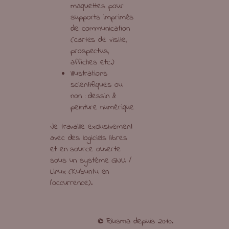
maquettes pour
supports imprimés
de communication
(cartes de visite,
prospectus,
affiches etc.)
Illustrations
scientifiques ou
non : dessin &
peinture numérique
Je travaille exclusivement
avec des logiciels libres
et en source ouverte
sous un système GNU /
Linux (Kubuntu en
l’occurrence).
©
Riusma depuis 2010.