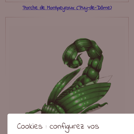
Porche de Montpeyroux (Puy-de-Dôme)
Cookies : configurez vos