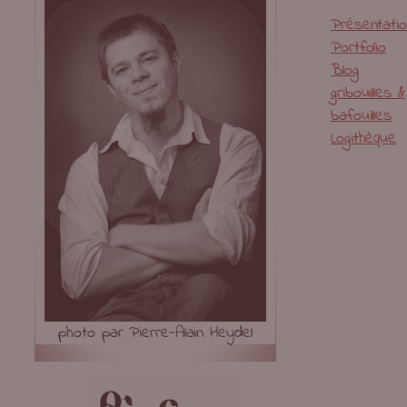
Présentati
Portfolio
Blog
gribouilles &
bafouilles
Logithèque
photo par Pierre-Alain Heydel