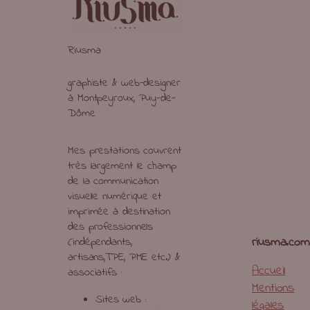
Riusma
graphiste & web-designer
à Montpeyroux, Puy-de-
Dôme
Mes prestations couvrent
très largement le champ
de la communication
visuelle numérique et
imprimée à destination
des professionnels
riusma.com
(indépendants,
artisans,TPE, PME etc.) &
Accueil
associatifs :
Mentions
Sites web :
légales