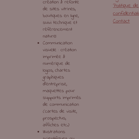
création & refonte
Politique de
de sites vitrines,
confidential
boutiques en ligne,
Contact
suivi technique et
référencement
naturel
Communication
visuelle : création
imprimée &
numérique de
logos, chartes
graphiques
d’entreprise,
maquettes pour
supports imprimés
de communication
(cartes de visite,
prospectus,
affiches etc.)
Illustrations
scientifiques ou