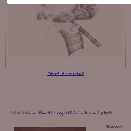
Dame en armure
Vous êtes ici :
Accueil
/
Logithèque
/
crayons & papier
Riusma