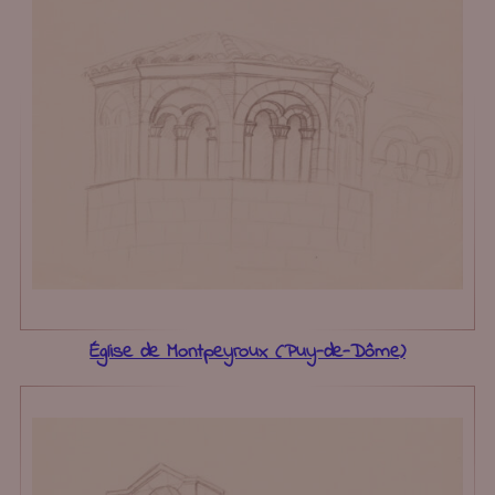
Église de Montpeyroux (Puy-de-Dôme)