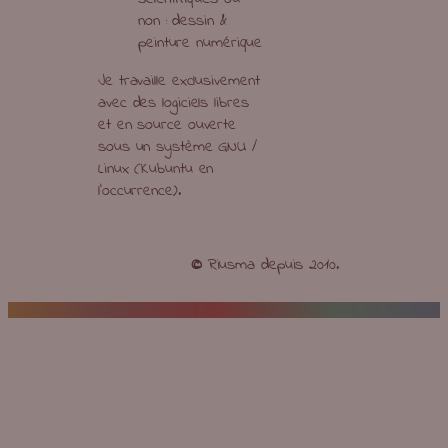
non : dessin &
peinture numérique
Je travaille exclusivement
avec des logiciels libres
et en source ouverte
sous un système GNU /
Linux (Kubuntu en
l’occurrence).
©
Riusma depuis 2010.